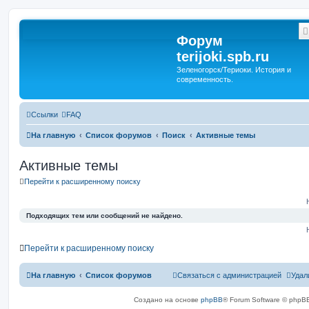
Форум
terijoki.spb.ru
Зеленогорск/Териоки. История и
современность.
Ссылки
FAQ
На главную
Список форумов
Поиск
Активные темы
Активные темы
Перейти к расширенному поиску
Подходящих тем или сообщений не найдено.
Перейти к расширенному поиску
На главную
Список форумов
Связаться с администрацией
Удал
Создано на основе
phpBB
® Forum Software © phpBB