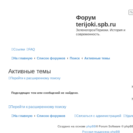
Форум
terijoki.spb.ru
Зеленогорск/Териоки. История и
современность.
Ссылки
FAQ
На главную
Список форумов
Поиск
Активные темы
Активные темы
Перейти к расширенному поиску
Подходящих тем или сообщений не найдено.
Перейти к расширенному поиску
На главную
Список форумов
Связаться с администрацией
Удал
Создано на основе
phpBB
® Forum Software © phpBB
Русская поддержка phpBB