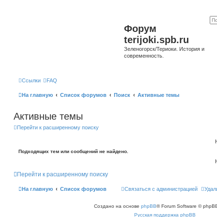
Форум
terijoki.spb.ru
Зеленогорск/Териоки. История и
современность.
Ссылки
FAQ
На главную
Список форумов
Поиск
Активные темы
Активные темы
Перейти к расширенному поиску
Подходящих тем или сообщений не найдено.
Перейти к расширенному поиску
На главную
Список форумов
Связаться с администрацией
Удал
Создано на основе
phpBB
® Forum Software © phpBB
Русская поддержка phpBB