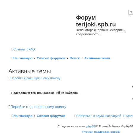
Форум
terijoki.spb.ru
Зеленогорск/Териоки. История и
современность.
Ссылки
FAQ
На главную
Список форумов
Поиск
Активные темы
Активные темы
Перейти к расширенному поиску
Подходящих тем или сообщений не найдено.
Перейти к расширенному поиску
На главную
Список форумов
Связаться с администрацией
Удал
Создано на основе
phpBB
® Forum Software © phpBB
Русская поддержка phpBB