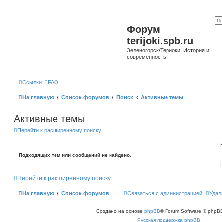
Форум
terijoki.spb.ru
Зеленогорск/Териоки. История и
современность.
Ссылки
FAQ
На главную
Список форумов
Поиск
Активные темы
Активные темы
Перейти к расширенному поиску
Подходящих тем или сообщений не найдено.
Перейти к расширенному поиску
На главную
Список форумов
Связаться с администрацией
Удал
Создано на основе
phpBB
® Forum Software © phpBB
Русская поддержка phpBB