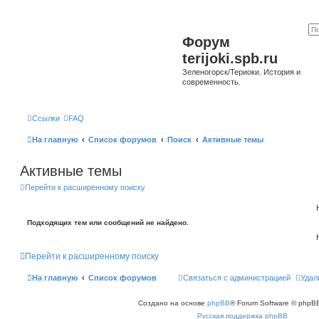
Форум
terijoki.spb.ru
Зеленогорск/Териоки. История и
современность.
Ссылки
FAQ
На главную
Список форумов
Поиск
Активные темы
Активные темы
Перейти к расширенному поиску
Подходящих тем или сообщений не найдено.
Перейти к расширенному поиску
На главную
Список форумов
Связаться с администрацией
Удал
Создано на основе
phpBB
® Forum Software © phpBB
Русская поддержка phpBB