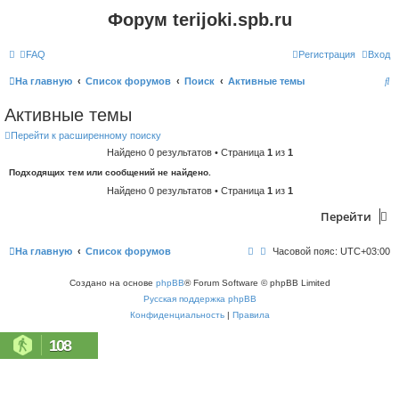
Форум terijoki.spb.ru
FAQ
Регистрация
Вход
П
На главную
Список форумов
Поиск
Активные темы
о
Активные темы
и
Перейти к расширенному поиску
с
Найдено 0 результатов • Страница
1
из
1
к
Подходящих тем или сообщений не найдено.
Найдено 0 результатов • Страница
1
из
1
Перейти
На главную
Список форумов
Часовой пояс:
UTC+03:00
Создано на основе
phpBB
® Forum Software © phpBB Limited
Русская поддержка phpBB
Конфиденциальность
|
Правила
108