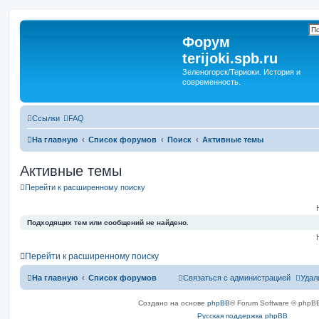
Форум
terijoki.spb.ru
Зеленогорск/Териоки. История и
современность.
Ссылки
FAQ
На главную
Список форумов
Поиск
Активные темы
Активные темы
Перейти к расширенному поиску
Подходящих тем или сообщений не найдено.
Перейти к расширенному поиску
На главную
Список форумов
Связаться с администрацией
Удал
Создано на основе
phpBB
® Forum Software © phpBB
Русская поддержка phpBB