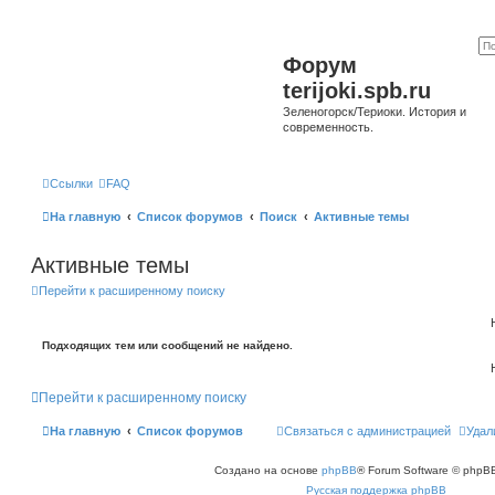
Форум
terijoki.spb.ru
Зеленогорск/Териоки. История и
современность.
Ссылки
FAQ
На главную
Список форумов
Поиск
Активные темы
Активные темы
Перейти к расширенному поиску
Подходящих тем или сообщений не найдено.
Перейти к расширенному поиску
На главную
Список форумов
Связаться с администрацией
Удал
Создано на основе
phpBB
® Forum Software © phpBB
Русская поддержка phpBB