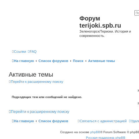
Форум
terijoki.spb.ru
Зеленогорск/Териоки. История и
современность.
Ссылки
FAQ
На главную
Список форумов
Поиск
Активные темы
Активные темы
Перейти к расширенному поиску
Подходящих тем или сообщений не найдено.
Перейти к расширенному поиску
На главную
Список форумов
Связаться с администрацией
Удал
Создано на основе
phpBB
® Forum Software © phpBB
Русская поддержка phpBB