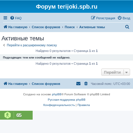
Форум terijoki.spb.ru
FAQ
Регистрация
Вход
П
На главную
Список форумов
Поиск
Активные темы
о
Активные темы
и
Перейти к расширенному поиску
с
Найдено 0 результатов • Страница
1
из
1
к
Подходящих тем или сообщений не найдено.
Найдено 0 результатов • Страница
1
из
1
Перейти
На главную
Список форумов
Часовой пояс:
UTC+03:00
Создано на основе
phpBB
® Forum Software © phpBB Limited
Русская поддержка phpBB
Конфиденциальность
|
Правила
65