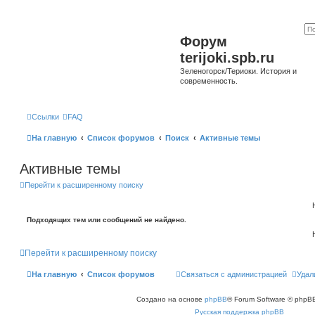
Форум
terijoki.spb.ru
Зеленогорск/Териоки. История и
современность.
Ссылки
FAQ
На главную
Список форумов
Поиск
Активные темы
Активные темы
Перейти к расширенному поиску
Подходящих тем или сообщений не найдено.
Перейти к расширенному поиску
На главную
Список форумов
Связаться с администрацией
Удал
Создано на основе
phpBB
® Forum Software © phpBB
Русская поддержка phpBB