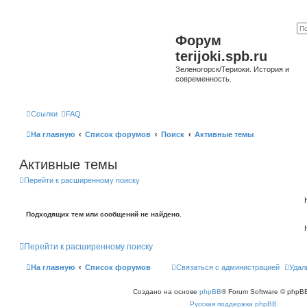
Форум
terijoki.spb.ru
Зеленогорск/Териоки. История и
современность.
Ссылки
FAQ
На главную
Список форумов
Поиск
Активные темы
Активные темы
Перейти к расширенному поиску
Подходящих тем или сообщений не найдено.
Перейти к расширенному поиску
На главную
Список форумов
Связаться с администрацией
Удал
Создано на основе
phpBB
® Forum Software © phpBB
Русская поддержка phpBB