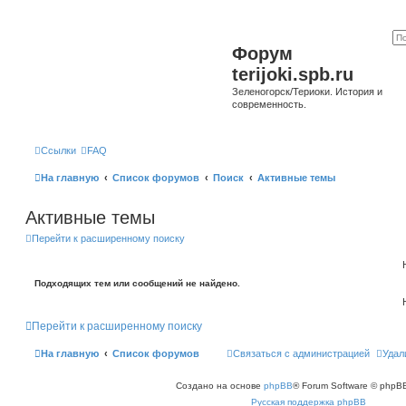
Форум
terijoki.spb.ru
Зеленогорск/Териоки. История и
современность.
Ссылки
FAQ
На главную
Список форумов
Поиск
Активные темы
Активные темы
Перейти к расширенному поиску
Подходящих тем или сообщений не найдено.
Перейти к расширенному поиску
На главную
Список форумов
Связаться с администрацией
Удал
Создано на основе
phpBB
® Forum Software © phpBB
Русская поддержка phpBB