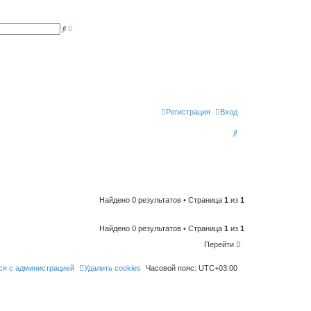
Р
П
а
о
с
и
ш
с
и
к
р
е
н
н
ы
й
п
Регистрация
Вход
о
и
П
с
к
о
и
с
к
Найдено 0 результатов • Страница
1
из
1
Найдено 0 результатов • Страница
1
из
1
Перейти
ся с администрацией
Удалить cookies
Часовой пояс:
UTC+03:00