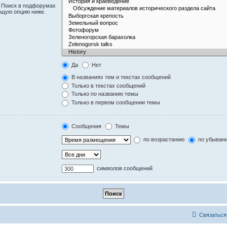
. Поиск в подфорумах
ющую опцию ниже.
Да
Нет
В названиях тем и текстах сообщений
Только в текстах сообщений
Только по названию темы
Только в первом сообщении темы
Сообщения
Темы
по возрастанию
по убыван
символов сообщений
Связаться