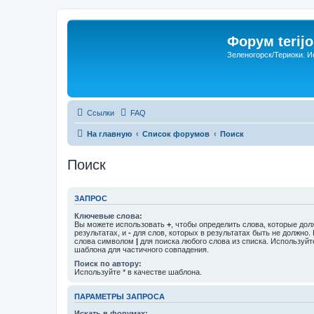
Форум terijo
Зеленогорск/Териоки. И
Ссылки
FAQ
На главную
Список форумов
Поиск
Поиск
ЗАПРОС
Ключевые слова:
Вы можете использовать
+
, чтобы определить слова, которые дол
результатах, и
-
для слов, которых в результатах быть не должно.
слова символом
|
для поиска любого слова из списка. Используй
шаблона для частичного совпадения.
Поиск по автору:
Используйте * в качестве шаблона.
ПАРАМЕТРЫ ЗАПРОСА
Искать в форумах: