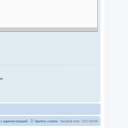
ию
 с администрацией
Удалить cookies
Часовой пояс:
UTC+03:00