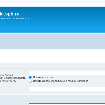
ki.spb.ru
стория и современность.
жны быть в
Искать все слова
 Вы можете разделить
те
*
в качестве
Искать любое слово/поиск с языком запросов