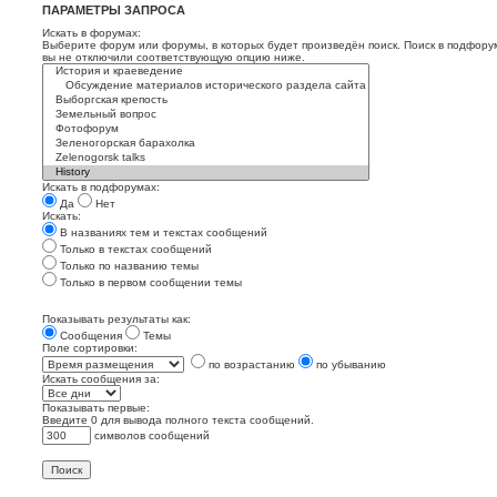
ПАРАМЕТРЫ ЗАПРОСА
Искать в форумах:
Выберите форум или форумы, в которых будет произведён поиск. Поиск в подфору
вы не отключили соответствующую опцию ниже.
Искать в подфорумах:
Да
Нет
Искать:
В названиях тем и текстах сообщений
Только в текстах сообщений
Только по названию темы
Только в первом сообщении темы
Показывать результаты как:
Сообщения
Темы
Поле сортировки:
по возрастанию
по убыванию
Искать сообщения за:
Показывать первые:
Введите 0 для вывода полного текста сообщений.
символов сообщений