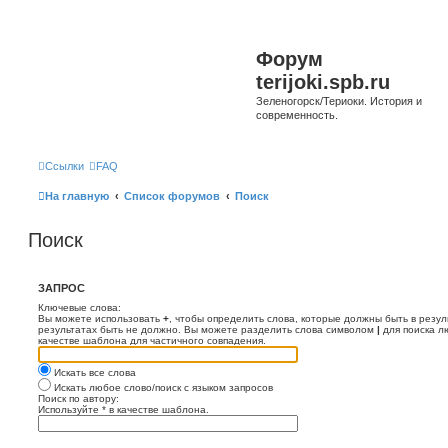
Форум
terijoki.spb.ru
Зеленогорск/Териоки. История и
современность.
Ссылки
FAQ
На главную
Список форумов
Поиск
Поиск
ЗАПРОС
Ключевые слова:
Вы можете использовать
+
, чтобы определить слова, которые должны быть в резул
результатах быть не должно. Вы можете разделить слова символом
|
для поиска л
качестве шаблона для частичного совпадения.
Искать все слова
Искать любое слово/поиск с языком запросов
Поиск по автору:
Используйте * в качестве шаблона.