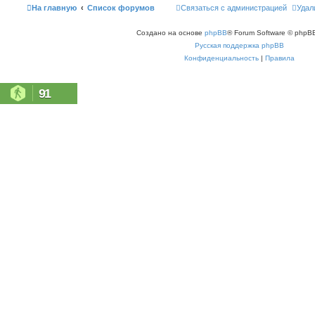
На главную
Список форумов
Связаться с администрацией
Удал
Создано на основе
phpBB
® Forum Software © phpBB
Русская поддержка phpBB
Конфиденциальность
|
Правила
91