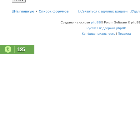
На главную
Список форумов
Связаться с администрацией
Удал
Создано на основе
phpBB
® Forum Software © phpBB
Русская поддержка phpBB
Конфиденциальность
|
Правила
125