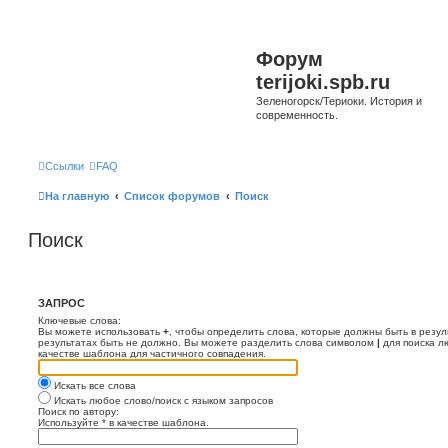
Форум
terijoki.spb.ru
Зеленогорск/Териоки. История и
современность.
Ссылки
FAQ
На главную
Список форумов
Поиск
Поиск
ЗАПРОС
Ключевые слова:
Вы можете использовать
+
, чтобы определить слова, которые должны быть в резул
результатах быть не должно. Вы можете разделить слова символом
|
для поиска л
качестве шаблона для частичного совпадения.
Искать все слова
Искать любое слово/поиск с языком запросов
Поиск по автору:
Используйте * в качестве шаблона.