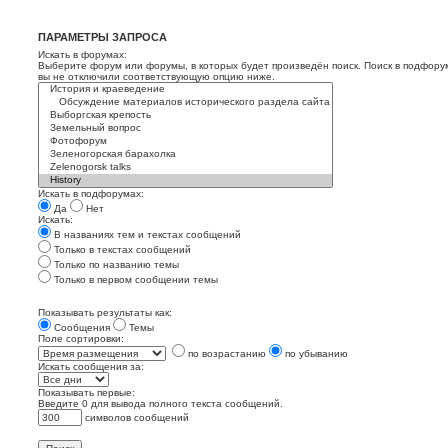
ПАРАМЕТРЫ ЗАПРОСА
Искать в форумах:
Выберите форум или форумы, в которых будет произведён поиск. Поиск в подфору
вы не отключили соответствующую опцию ниже.
Искать в подфорумах:
Да
Нет
Искать:
В названиях тем и текстах сообщений
Только в текстах сообщений
Только по названию темы
Только в первом сообщении темы
Показывать результаты как:
Сообщения
Темы
Поле сортировки:
по возрастанию
по убыванию
Искать сообщения за:
Показывать первые:
Введите 0 для вывода полного текста сообщений.
символов сообщений