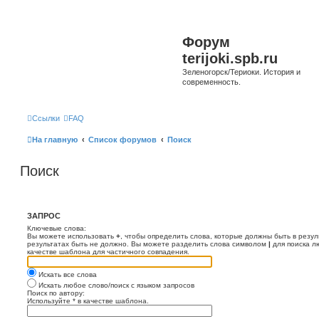
Форум
terijoki.spb.ru
Зеленогорск/Териоки. История и
современность.
Ссылки
FAQ
На главную
Список форумов
Поиск
Поиск
ЗАПРОС
Ключевые слова:
Вы можете использовать
+
, чтобы определить слова, которые должны быть в резул
результатах быть не должно. Вы можете разделить слова символом
|
для поиска л
качестве шаблона для частичного совпадения.
Искать все слова
Искать любое слово/поиск с языком запросов
Поиск по автору:
Используйте * в качестве шаблона.