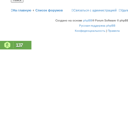
На главную
Список форумов
Связаться с администрацией
Удал
Создано на основе
phpBB
® Forum Software © phpBB
Русская поддержка phpBB
Конфиденциальность
|
Правила
137