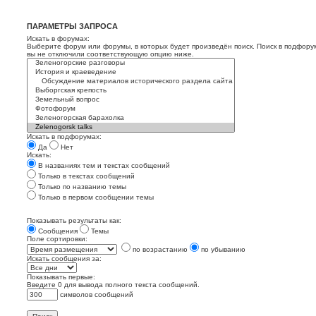
ПАРАМЕТРЫ ЗАПРОСА
Искать в форумах:
Выберите форум или форумы, в которых будет произведён поиск. Поиск в подфору
вы не отключили соответствующую опцию ниже.
Искать в подфорумах:
Да
Нет
Искать:
В названиях тем и текстах сообщений
Только в текстах сообщений
Только по названию темы
Только в первом сообщении темы
Показывать результаты как:
Сообщения
Темы
Поле сортировки:
по возрастанию
по убыванию
Искать сообщения за:
Показывать первые:
Введите 0 для вывода полного текста сообщений.
символов сообщений