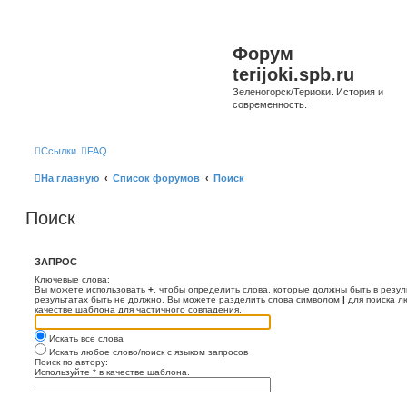
Форум
terijoki.spb.ru
Зеленогорск/Териоки. История и
современность.
Ссылки
FAQ
На главную
Список форумов
Поиск
Поиск
ЗАПРОС
Ключевые слова:
Вы можете использовать
+
, чтобы определить слова, которые должны быть в резул
результатах быть не должно. Вы можете разделить слова символом
|
для поиска л
качестве шаблона для частичного совпадения.
Искать все слова
Искать любое слово/поиск с языком запросов
Поиск по автору:
Используйте * в качестве шаблона.