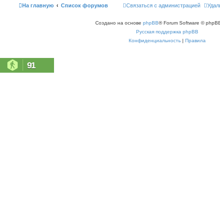
На главную
Список форумов
Связаться с администрацией
Удал
Создано на основе
phpBB
® Forum Software © phpBB
Русская поддержка phpBB
Конфиденциальность
|
Правила
91