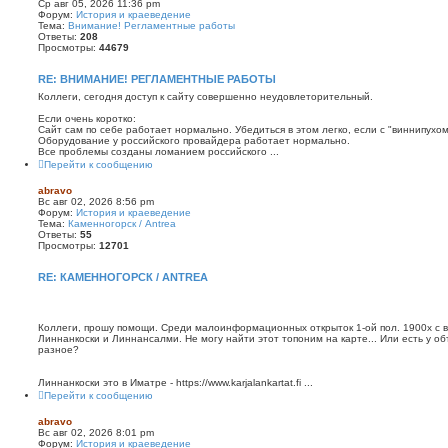
Ср авг 05, 2026 11:36 pm
Форум:
История и краеведение
Тема:
Внимание! Регламентные работы
Ответы:
208
Просмотры:
44679
RE: ВНИМАНИЕ! РЕГЛАМЕНТНЫЕ РАБОТЫ
Коллеги, сегодня доступ к сайту совершенно неудовлеторительный.
Если очень коротко:
Сайт сам по себе работает нормально. Убедиться в этом легко, если с "виннипухом" за
Оборудование у российского провайдера работает нормально.
Все проблемы созданы ломанием российского ...
Перейти к сообщению
abravo
Вс авг 02, 2026 8:56 pm
Форум:
История и краеведение
Тема:
Каменногорск / Antrea
Ответы:
55
Просмотры:
12701
RE: КАМЕННОГОРСК / ANTREA
Коллеги, прошу помощи. Среди малоинформационных открыток 1-ой пол. 1900х с ви
Линнанкоски и Линнансалми. Не могу найти этот топоним на карте... Или есть у о
разное?
Линнанкоски это в Иматре - https://www.karjalankartat.fi ...
Перейти к сообщению
abravo
Вс авг 02, 2026 8:01 pm
Форум:
История и краеведение