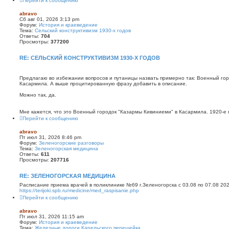
Перейти к сообщению
abravo
Сб авг 01, 2026 3:13 pm
Форум:
История и краеведение
Тема:
Сельский конструктивизм 1930-х годов
Ответы:
704
Просмотры:
377200
RE: СЕЛЬСКИЙ КОНСТРУКТИВИЗМ 1930-Х ГОДОВ
Предлагаю во избежании вопросов и путаницы назвать примерно так: Военный го
Касармила. А выше процитированную фразу добавить в описание.
Можно так, да.
Мне кажется, что это Военный городок "Казармы Кивиниеми" в Касармила. 1920-е гг.
Перейти к сообщению
abravo
Пт июл 31, 2026 8:46 pm
Форум:
Зеленогорские разговоры
Тема:
Зеленогорская медицина
Ответы:
611
Просмотры:
207716
RE: ЗЕЛЕНОГОРСКАЯ МЕДИЦИНА
Расписание приема врачей в поликлинике №69 г.Зеленогорска c 03.08 по 07.08 2026
https://terijoki.spb.ru/medicine/med_raspisanie.php
Перейти к сообщению
abravo
Пт июл 31, 2026 11:15 am
Форум:
История и краеведение
Тема:
Железные дороги Карельского перешейка