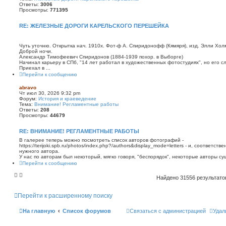
Ответы:
3006
Просмотры:
771395
RE: ЖЕЛЕЗНЫЕ ДОРОГИ КАРЕЛЬСКОГО ПЕРЕШЕЙКА
Чуть уточню. Открытка нач. 1910х. Фот-ф А. Спиридонофф (Кямяря), изд. Элли Холм
Доброй ночи.
Александр Тимофеевич Спиридонов (1884-1939 похор. в Выборге)
Начинал карьеру в СПб, "14 лет работал в художественных фотостудиях", но его сл
Приехал в ...
Перейти к сообщению
abravo
Чт июл 30, 2026 9:32 pm
Форум:
История и краеведение
Тема:
Внимание! Регламентные работы
Ответы:
208
Просмотры:
44679
RE: ВНИМАНИЕ! РЕГЛАМЕНТНЫЕ РАБОТЫ
В галерее теперь можно посмотреть список авторов фотографий -
https://terijoki.spb.ru/photos/index.php?/authors&display_mode=letters - и, соответс
нужного автора.
У нас по авторам был некоторый, мягко говоря, "беспорядок", некоторые авторы сущ
Перейти к сообщению
Найдено 31556 результат
Перейти к расширенному поиску
На главную
Список форумов
Связаться с администрацией
Удал