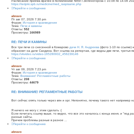
Расписание приема врачей в поликлинике №69 г.Зеленогорска c 10.08 по 14.08 2026
с
https://terijoki.spb.ru/medicine/med_raspisanie.php
к
Перейти к сообщению
abravo
Пт авг 07, 2026 7:30 pm
Форум:
История и краеведение
Тема:
Печи и камины
Ответы:
552
Просмотры:
166989
RE: ПЕЧИ И КАМИНЫ
Все три печи со снесенной в Комарово
дачи Н. Я. Андреева
(фото 1-10 по ссылке) 
образом» на даче Сандина. Вот ссылка на репортаж, где видны две печи, третья пе
https://vkvideo.ru/video-165280932_456239146
Перейти к сообщению
abravo
Чт авг 06, 2026 7:23 pm
Форум:
История и краеведение
Тема:
Внимание! Регламентные работы
Ответы:
208
Просмотры:
44679
RE: ВНИМАНИЕ! РЕГЛАМЕНТНЫЕ РАБОТЫ
Вот сейчас опять только через впн и орг. Непонятно, почему такого нет например на
Я ничего не могу с этим сделать :(
Если почитать ссылку выше, то видно, что все это началось с конца июня, и "под 
разные сайты.
Причем проблемы разные в разное ...
Перейти к сообщению
abravo