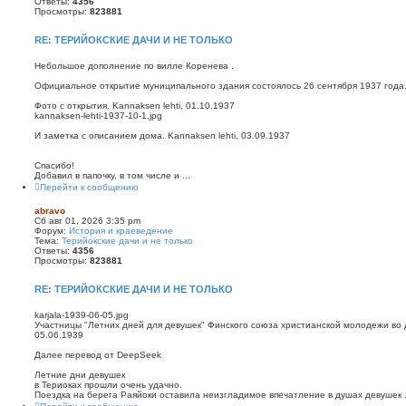
Ответы:
4356
Просмотры:
823881
RE: ТЕРИЙОКСКИЕ ДАЧИ И НЕ ТОЛЬКО
Небольшое дополнение по вилле Коренева .
Официальное открытие муниципального здания состоялось 26 сентября 1937 года
Фото с открытия. Kannaksen lehti, 01.10.1937
kannaksen-lehti-1937-10-1.jpg
И заметка с описанием дома. Kannaksen lehti, 03.09.1937
Спасибо!
Добавил в папочку, в том числе и ...
Перейти к сообщению
abravo
Сб авг 01, 2026 3:35 pm
Форум:
История и краеведение
Тема:
Терийокские дачи и не только
Ответы:
4356
Просмотры:
823881
RE: ТЕРИЙОКСКИЕ ДАЧИ И НЕ ТОЛЬКО
karjala-1939-06-05.jpg
Участницы "Летних дней для девушек" Финского союза христианской молодежи во дв
05.06.1939
Далее перевод от DeepSeek
Летние дни девушек
в Териоках прошли очень удачно.
Поездка на берега Раяйоки оставила неизгладимое впечатление в душах девушек .