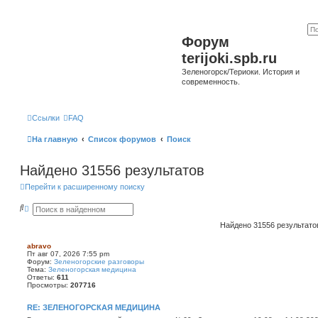
Форум
terijoki.spb.ru
Зеленогорск/Териоки. История и
современность.
Ссылки
FAQ
На главную
Список форумов
Поиск
Найдено 31556 результатов
Перейти к расширенному поиску
П
Р
о
а
и
с
Найдено 31556 результат
с
ш
к
и
abravo
р
Пт авг 07, 2026 7:55 pm
е
Форум:
Зеленогорские разговоры
н
Тема:
Зеленогорская медицина
н
Ответы:
611
ы
Просмотры:
207716
й
п
RE: ЗЕЛЕНОГОРСКАЯ МЕДИЦИНА
о
и