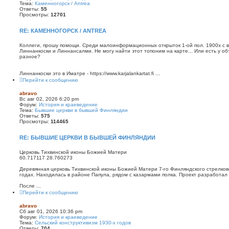
Тема:
Каменногорск / Antrea
Ответы:
55
Просмотры:
12701
RE: КАМЕННОГОРСК / ANTREA
Коллеги, прошу помощи. Среди малоинформационных открыток 1-ой пол. 1900х с ви
Линнанкоски и Линнансалми. Не могу найти этот топоним на карте... Или есть у о
разное?
Линнанкоски это в Иматре - https://www.karjalankartat.fi ...
Перейти к сообщению
abravo
Вс авг 02, 2026 6:20 pm
Форум:
История и краеведение
Тема:
Бывшие церкви в бывшей Финляндии
Ответы:
575
Просмотры:
114465
RE: БЫВШИЕ ЦЕРКВИ В БЫВШЕЙ ФИНЛЯНДИИ
Церковь Тихвинской иконы Божией Матери
60.717117 28.760273
Деревянная церковь Тихвинской иконы Божией Матери 7-го Финляндского стрелков
годах. Находилась в районе Папула, рядом с казармами полка. Проект разработал
После ...
Перейти к сообщению
abravo
Сб авг 01, 2026 10:36 pm
Форум:
История и краеведение
Тема:
Сельский конструктивизм 1930-х годов
Ответы:
704