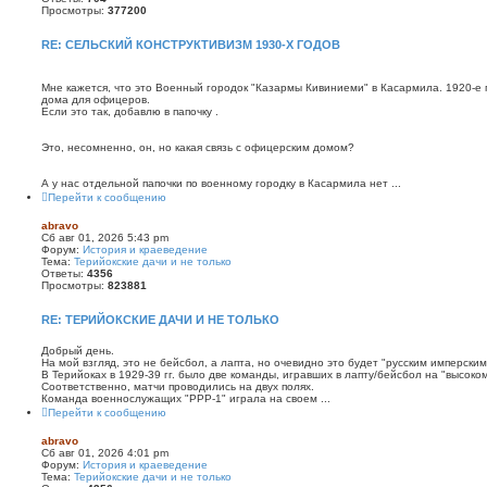
Просмотры:
377200
RE: СЕЛЬСКИЙ КОНСТРУКТИВИЗМ 1930-Х ГОДОВ
Мне кажется, что это Военный городок "Казармы Кивиниеми" в Касармила. 1920-е гг
дома для офицеров.
Если это так, добавлю в папочку .
Это, несомненно, он, но какая связь с офицерским домом?
А у нас отдельной папочки по военному городку в Касармила нет ...
Перейти к сообщению
abravo
Сб авг 01, 2026 5:43 pm
Форум:
История и краеведение
Тема:
Терийокские дачи и не только
Ответы:
4356
Просмотры:
823881
RE: ТЕРИЙОКСКИЕ ДАЧИ И НЕ ТОЛЬКО
Добрый день.
На мой взгляд, это не бейсбол, а лапта, но очевидно это будет "русским имперским
В Терийоках в 1929-39 гг. было две команды, игравших в лапту/бейсбол на "высоком
Соответственно, матчи проводились на двух полях.
Команда военнослужащих "РРР-1" играла на своем ...
Перейти к сообщению
abravo
Сб авг 01, 2026 4:01 pm
Форум:
История и краеведение
Тема:
Терийокские дачи и не только