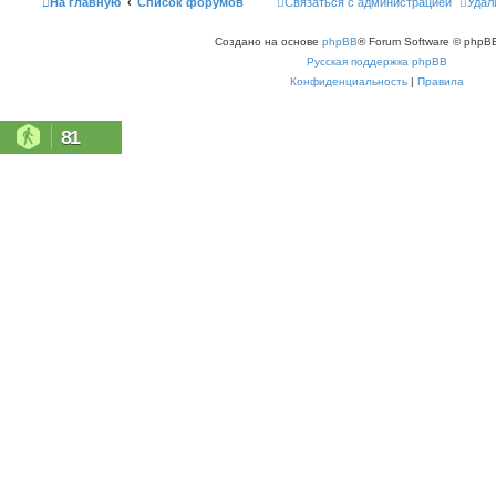
На главную
Список форумов
Связаться с администрацией
Удал
Создано на основе
phpBB
® Forum Software © phpBB
Русская поддержка phpBB
Конфиденциальность
|
Правила
81