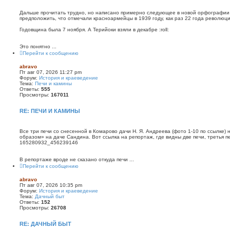
с
к
Дальше прочитать трудно, но написано примерно следующее в новой орфографии
предположить, что отмечали красноармейцы в 1939 году, как раз 22 года революци
Годовщина была 7 ноября. А Терийоки взяли в декабре :roll:
Это понятно ...
Перейти к сообщению
abravo
Пт авг 07, 2026 11:27 pm
Форум:
История и краеведение
Тема:
Печи и камины
Ответы:
555
Просмотры:
167011
RE: ПЕЧИ И КАМИНЫ
Все три печи со снесенной в Комарово дачи Н. Я. Андреева (фото 1-10 по ссылке) 
образом» на даче Сандина. Вот ссылка на репортаж, где видны две печи, третья печь 
165280932_456239146
В репортаже вроде не сказано откуда печи ...
Перейти к сообщению
abravo
Пт авг 07, 2026 10:35 pm
Форум:
История и краеведение
Тема:
Дачный быт
Ответы:
152
Просмотры:
26708
RE: ДАЧНЫЙ БЫТ