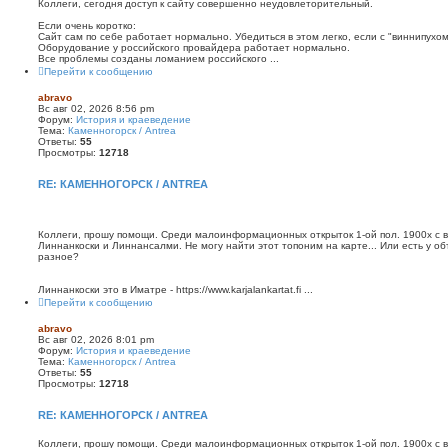
Коллеги, сегодня доступ к сайту совершенно неудовлеторительный.
Если очень коротко:
Сайт сам по себе работает нормально. Убедиться в этом легко, если с "виннипухом" за
Оборудование у российского провайдера работает нормально.
Все проблемы созданы ломанием российского ...
Перейти к сообщению
abravo
Вс авг 02, 2026 8:56 pm
Форум:
История и краеведение
Тема:
Каменногорск / Antrea
Ответы:
55
Просмотры:
12718
RE: КАМЕННОГОРСК / ANTREA
Коллеги, прошу помощи. Среди малоинформационных открыток 1-ой пол. 1900х с ви
Линнанкоски и Линнансалми. Не могу найти этот топоним на карте... Или есть у о
разное?
Линнанкоски это в Иматре - https://www.karjalankartat.fi ...
Перейти к сообщению
abravo
Вс авг 02, 2026 8:01 pm
Форум:
История и краеведение
Тема:
Каменногорск / Antrea
Ответы:
55
Просмотры:
12718
RE: КАМЕННОГОРСК / ANTREA
Коллеги, прошу помощи. Среди малоинформационных открыток 1-ой пол. 1900х с ви