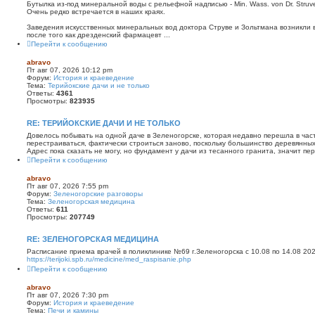
Бутылка из-под минеральной воды с рельефной надписью - Min. Wass. von Dr. Struve 
Очень редко встречается в наших краях.
Заведения искусственных минеральных вод доктора Струве и Зольтмана возникли в
после того как дрезденский фармацевт ...
Перейти к сообщению
abravo
Пт авг 07, 2026 10:12 pm
Форум:
История и краеведение
Тема:
Терийокские дачи и не только
Ответы:
4361
Просмотры:
823935
RE: ТЕРИЙОКСКИЕ ДАЧИ И НЕ ТОЛЬКО
Довелось побывать на одной даче в Зеленогорске, которая недавно перешла в част
перестраиваться, фактически строиться заново, поскольку большинство деревянных
Адрес пока сказать не могу, но фундамент у дачи из тесанного гранита, значит пер
Перейти к сообщению
abravo
Пт авг 07, 2026 7:55 pm
Форум:
Зеленогорские разговоры
Тема:
Зеленогорская медицина
Ответы:
611
Просмотры:
207749
RE: ЗЕЛЕНОГОРСКАЯ МЕДИЦИНА
Расписание приема врачей в поликлинике №69 г.Зеленогорска c 10.08 по 14.08 2026
https://terijoki.spb.ru/medicine/med_raspisanie.php
Перейти к сообщению
abravo
Пт авг 07, 2026 7:30 pm
Форум:
История и краеведение
Тема:
Печи и камины