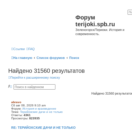
Форум
terijoki.spb.ru
Зеленогорск/Териоки. История и
современность.
Ссылки
FAQ
На главную
Список форумов
Поиск
Найдено 31560 результатов
Перейти к расширенному поиску
П
Р
о
а
и
с
Найдено 31560 результат
с
ш
к
и
abravo
р
Сб авг 08, 2026 9:10 am
е
Форум:
История и краеведение
н
Тема:
Терийокские дачи и не только
н
Ответы:
4361
ы
Просмотры:
823935
й
п
RE: ТЕРИЙОКСКИЕ ДАЧИ И НЕ ТОЛЬКО
о
и