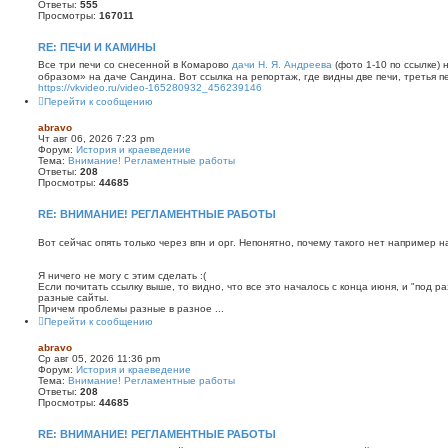
Ответы:
555
Просмотры:
167011
RE: ПЕЧИ И КАМИНЫ
Все три печи со снесенной в Комарово
дачи Н. Я. Андреева
(фото 1-10 по ссылке) 
образом» на даче Сандина. Вот ссылка на репортаж, где видны две печи, третья пе
https://vkvideo.ru/video-165280932_456239146
Перейти к сообщению
abravo
Чт авг 06, 2026 7:23 pm
Форум:
История и краеведение
Тема:
Внимание! Регламентные работы
Ответы:
208
Просмотры:
44685
RE: ВНИМАНИЕ! РЕГЛАМЕНТНЫЕ РАБОТЫ
Вот сейчас опять только через впн и орг. Непонятно, почему такого нет например на
Я ничего не могу с этим сделать :(
Если почитать ссылку выше, то видно, что все это началось с конца июня, и "под 
разные сайты.
Причем проблемы разные в разное ...
Перейти к сообщению
abravo
Ср авг 05, 2026 11:36 pm
Форум:
История и краеведение
Тема:
Внимание! Регламентные работы
Ответы:
208
Просмотры:
44685
RE: ВНИМАНИЕ! РЕГЛАМЕНТНЫЕ РАБОТЫ