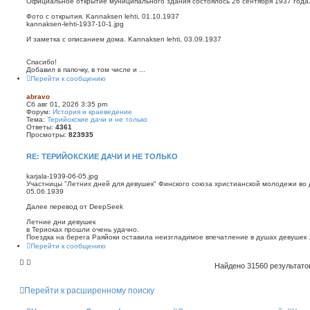
Официальное открытие муниципального здания состоялось 26 сентября 1937 года
Фото с открытия. Kannaksen lehti, 01.10.1937
kannaksen-lehti-1937-10-1.jpg
И заметка с описанием дома. Kannaksen lehti, 03.09.1937
Спасибо!
Добавил в папочку, в том числе и ...
Перейти к сообщению
abravo
Сб авг 01, 2026 3:35 pm
Форум:
История и краеведение
Тема:
Терийокские дачи и не только
Ответы:
4361
Просмотры:
823935
RE: ТЕРИЙОКСКИЕ ДАЧИ И НЕ ТОЛЬКО
karjala-1939-06-05.jpg
Участницы "Летних дней для девушек" Финского союза христианской молодежи во дв
05.06.1939
Далее перевод от DeepSeek
Летние дни девушек
в Териоках прошли очень удачно.
Поездка на берега Раяйоки оставила неизгладимое впечатление в душах девушек .
Перейти к сообщению
Найдено 31560 результат
Перейти к расширенному поиску