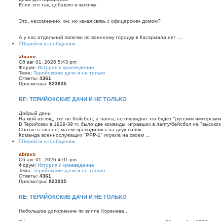
Если это так, добавлю в папочку .
Это, несомненно, он, но какая связь с офицерским домом?
А у нас отдельной папочки по военному городку в Касармила нет ...
Перейти к сообщению
abravo
Сб авг 01, 2026 5:43 pm
Форум:
История и краеведение
Тема:
Терийокские дачи и не только
Ответы:
4361
Просмотры:
823935
RE: ТЕРИЙОКСКИЕ ДАЧИ И НЕ ТОЛЬКО
Добрый день.
На мой взгляд, это не бейсбол, а лапта, но очевидно это будет "русским имперским
В Терийоках в 1929-39 гг. было две команды, игравших в лапту/бейсбол на "высоком
Соответственно, матчи проводились на двух полях.
Команда военнослужащих "РРР-1" играла на своем ...
Перейти к сообщению
abravo
Сб авг 01, 2026 4:01 pm
Форум:
История и краеведение
Тема:
Терийокские дачи и не только
Ответы:
4361
Просмотры:
823935
RE: ТЕРИЙОКСКИЕ ДАЧИ И НЕ ТОЛЬКО
Небольшое дополнение по вилле Коренева .