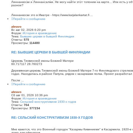
Линнанкоски и Линнансалми. Не могу найти этот топоним на карте... Или есть у о
разное?
Линнанкоски это в Иматре - https://www.karjalankartat.fi ...
Перейти к сообщению
abravo
Вс авг 02, 2026 6:20 pm
Форум:
История и краеведение
Тема:
Бывшие церкви в бывшей Финляндии
Ответы:
575
Просмотры:
114480
RE: БЫВШИЕ ЦЕРКВИ В БЫВШЕЙ ФИНЛЯНДИИ
Церковь Тихвинской иконы Божией Матери
60.717117 28.760273
Деревянная церковь Тихвинской иконы Божией Матери 7-го Финляндского стрелков
годах. Находилась в районе Папула, рядом с казармами полка. Проект разработал
После ...
Перейти к сообщению
abravo
Сб авг 01, 2026 10:36 pm
Форум:
История и краеведение
Тема:
Сельский конструктивизм 1930-х годов
Ответы:
704
Просмотры:
377234
RE: СЕЛЬСКИЙ КОНСТРУКТИВИЗМ 1930-Х ГОДОВ
Мне кажется, что это Военный городок "Казармы Кивиниеми" в Касармила. 1920-е гг
дома для офицеров.