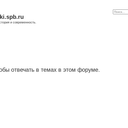
ki.spb.ru
стория и современность.
обы отвечать в темах в этом форуме.