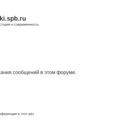
ki.spb.ru
стория и современность.
вания сообщений в этом форуме.
ференции в этот раз