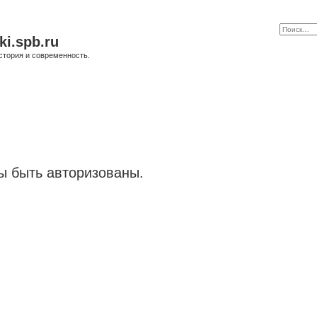
ki.spb.ru
стория и современность.
 быть авторизованы.