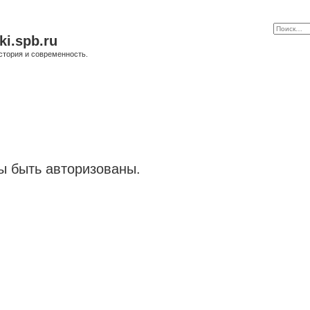
ki.spb.ru
стория и современность.
 быть авторизованы.