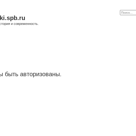
ki.spb.ru
стория и современность.
 быть авторизованы.