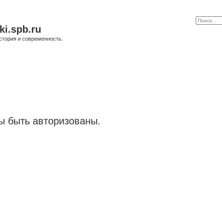
ki.spb.ru
стория и современность.
 быть авторизованы.