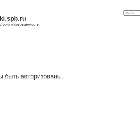
ki.spb.ru
стория и современность.
 быть авторизованы.