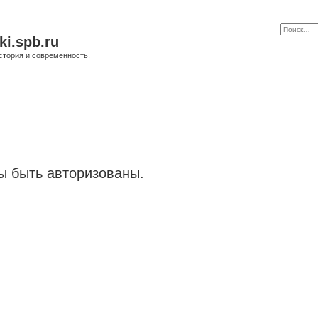
ki.spb.ru
стория и современность.
 быть авторизованы.