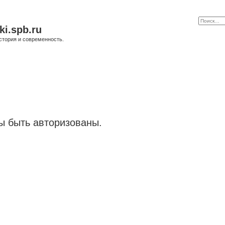
ki.spb.ru
стория и современность.
 быть авторизованы.