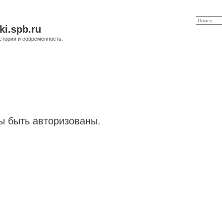
ki.spb.ru
стория и современность.
 быть авторизованы.