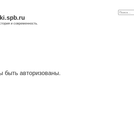
ki.spb.ru
стория и современность.
 быть авторизованы.