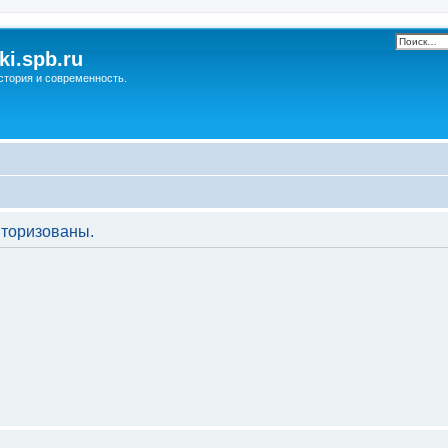
ki.spb.ru
стория и современность.
торизованы.