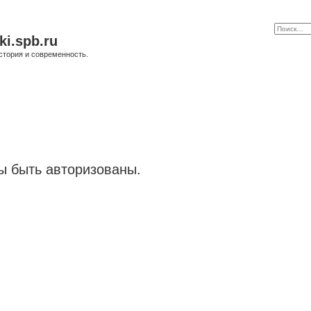
ki.spb.ru
стория и современность.
 быть авторизованы.