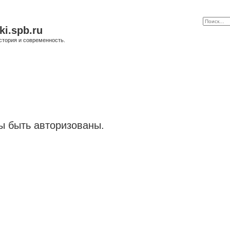
ki.spb.ru
стория и современность.
 быть авторизованы.