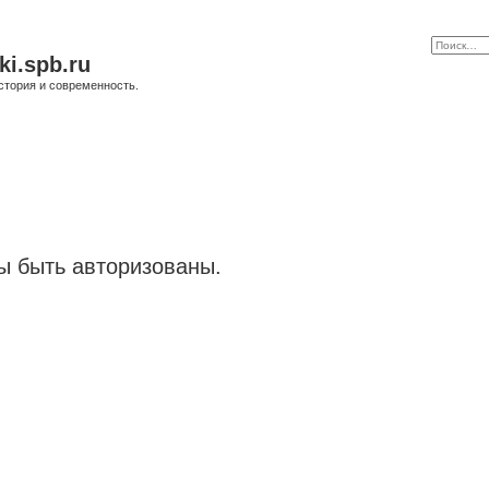
ki.spb.ru
стория и современность.
 быть авторизованы.