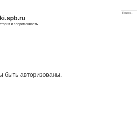
ki.spb.ru
стория и современность.
 быть авторизованы.