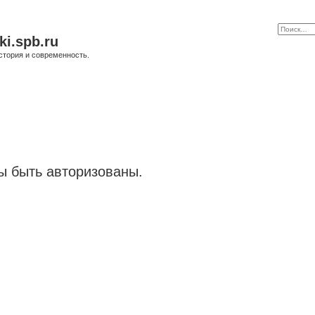
ki.spb.ru
стория и современность.
 быть авторизованы.