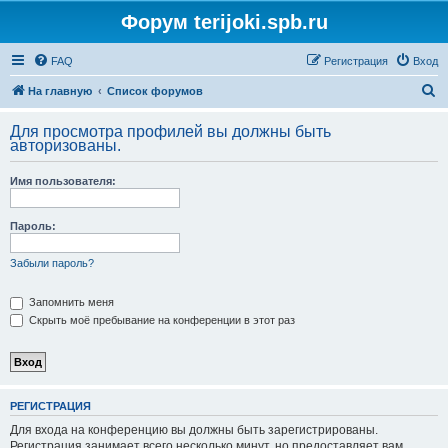
Форум terijoki.spb.ru
FAQ
Регистрация
Вход
П
На главную
Список форумов
о
Для просмотра профилей вы должны быть
и
авторизованы.
с
Имя пользователя:
к
Пароль:
Забыли пароль?
Запомнить меня
Скрыть моё пребывание на конференции в этот раз
РЕГИСТРАЦИЯ
Для входа на конференцию вы должны быть зарегистрированы.
Регистрация занимает всего несколько минут, но предоставляет вам