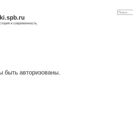
ki.spb.ru
стория и современность.
 быть авторизованы.