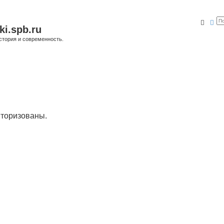
Поис
Ра
ki.spb.ru
стория и современность.
торизованы.