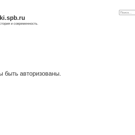
ki.spb.ru
стория и современность.
 быть авторизованы.