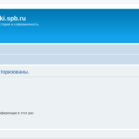
ki.spb.ru
стория и современность.
торизованы.
ференции в этот раз