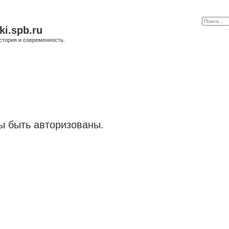
ki.spb.ru
стория и современность.
 быть авторизованы.