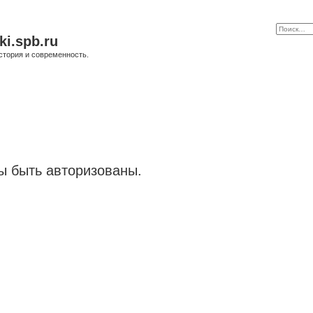
ki.spb.ru
стория и современность.
 быть авторизованы.