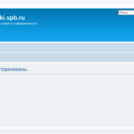
ki.spb.ru
стория и современность.
торизованы.