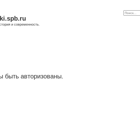
ki.spb.ru
стория и современность.
 быть авторизованы.