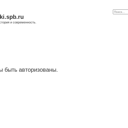
ki.spb.ru
стория и современность.
 быть авторизованы.