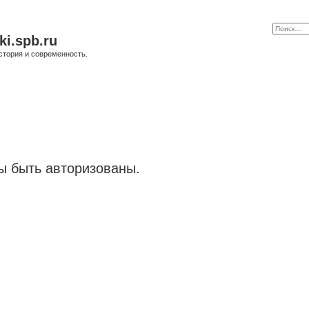
ki.spb.ru
стория и современность.
 быть авторизованы.